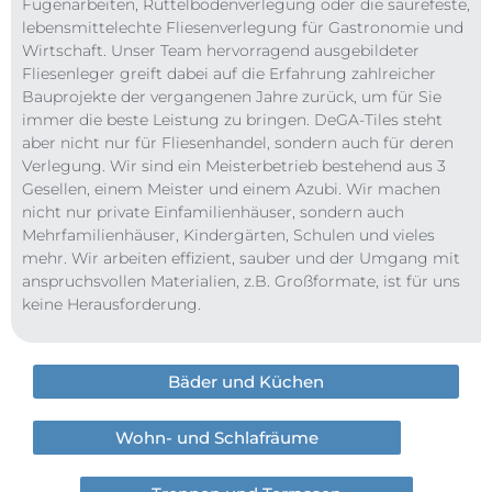
Fugen­arbeiten, Rüttel­boden­verle­gung oder die säure­feste,
lebens­mittel­echte Fliesen­verle­gung für Gastro­nomie und
Wirt­schaft. Unser Team hervor­ragend aus­gebil­deter
Fliesen­leger greift dabei auf die Erfah­rung zahl­reicher
Bau­pro­jekte der vergan­genen Jahre zurück, um für Sie
immer die beste Leistung zu bringen. DeGA-Tiles steht
aber nicht nur für Fliesenhandel, sondern auch für deren
Verlegung. Wir sind ein Meisterbetrieb bestehend aus 3
Gesellen, einem Meister und einem Azubi. Wir machen
nicht nur private Einfamilienhäuser, sondern auch
Mehrfamilienhäuser, Kindergärten, Schulen und vieles
mehr. Wir arbeiten effizient, sauber und der Umgang mit
anspruchsvollen Materialien, z.B. Großformate, ist für uns
keine Herausforderung.
Bäder und Küchen
Wohn- und Schlafräume