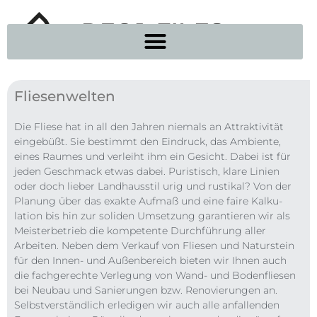
Fliesenwelten
Die Fliese hat in all den Jahren niemals an Attraktivität
eingebüßt. Sie bestimmt den Eindruck, das Ambiente,
eines Raumes und verleiht ihm ein Gesicht. Dabei ist für
jeden Geschmack etwas dabei. Puristisch, klare Linien
oder doch lieber Landhausstil urig und rustikal? Von der
Planung über das exakte Aufmaß und eine faire Kalku­
lation bis hin zur soliden Umsetzung garan­tieren wir als
Meister­betrieb die kompetente Durch­führung aller
Arbeiten. Neben dem Verkauf von Fliesen und Natur­stein
für den Innen- und Außenbereich bieten wir Ihnen auch
die fachgerechte Verlegung von Wand- und Bodenfliesen
bei Neubau und Sanierungen bzw. Reno­vie­rungen an.
Selbst­ver­ständ­lich erle­digen wir auch alle anfallenden